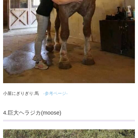
小屋にぎりぎり:馬
-参考ページ-
4.巨大ヘラジカ(moose)