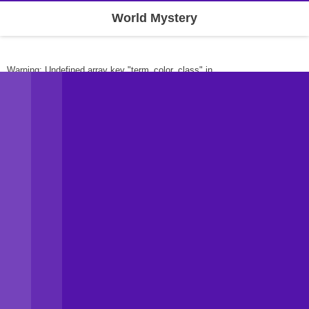
World Mystery
Warning
: Undefined array key "term_color_class" in
/home/theworldoor/theworldoor-shun.com/public_html/wp-
content/themes/dp-clarity-business/mobile/header.php
on line
262