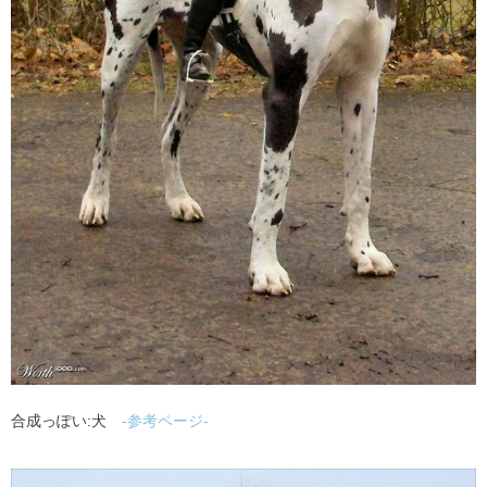
合成っぽい:犬
-参考ページ-