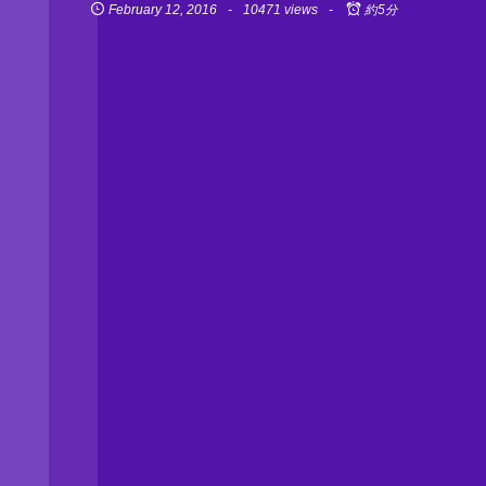
February
12
,
2016
10471 views
約5分