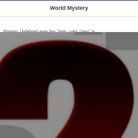
World Mystery
Warning
: Undefined array key "term_color_class" in
/home/theworldoor/theworldoor-shun.com/public_html/wp-
content/themes/dp-clarity-business/mobile/header.php
on line
262